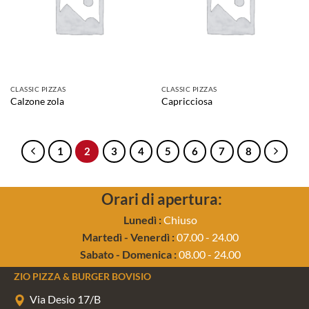
CLASSIC PIZZAS
CLASSIC PIZZAS
Calzone zola
Capricciosa
1
2
3
4
5
6
7
8
Orari di apertura:
Lunedì :
Chiuso
Martedì - Venerdì :
07.00 - 24.00
Sabato - Domenica :
08.00 - 24.00
ZIO PIZZA & BURGER BOVISIO
Via Desio 17/B