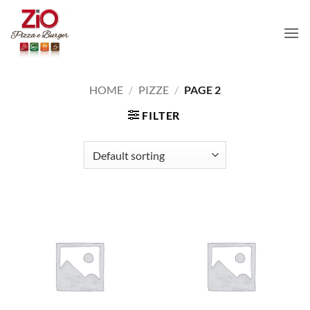
Skip
to
content
HOME
/
PIZZE
/
PAGE 2
FILTER