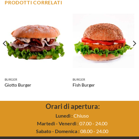
PRODOTTI CORRELATI
BURGER
BURGER
Giotto Burger
Fish Burger
Orari di apertura:
Lunedì :
Chiuso
Martedì - Venerdì :
07.00 - 24.00
Sabato - Domenica :
08.00 - 24.00