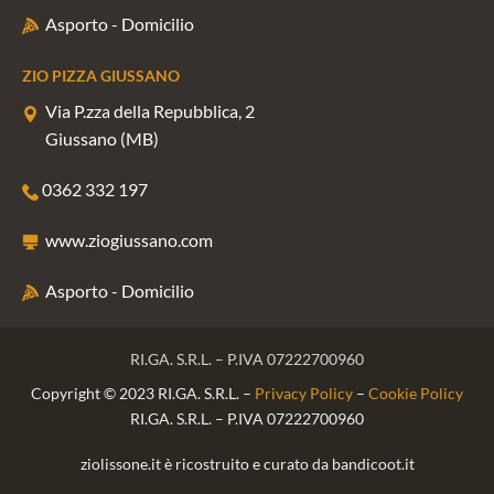
Asporto - Domicilio
ZIO PIZZA GIUSSANO
Via P.zza della Repubblica, 2
Giussano (MB)
0362 332 197
www.ziogiussano.com
Asporto - Domicilio
RI.GA. S.R.L. – P.IVA 07222700960
Copyright © 2023 RI.GA. S.R.L. –
Privacy Policy
–
Cookie Policy
RI.GA. S.R.L. – P.IVA 07222700960
ziolissone.it è ricostruito e curato da
bandicoot.it