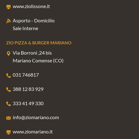
www.ziolissone.it
Asporto - Domicilio
Sale Interne
ZIO PIZZA & BURGER MARIANO
Via Borroni ,24 bis
Mariano Comense (CO)
031 746817
388 12 83 929
333 41 49 330
info@ziomariano.com
www.ziomariano.it