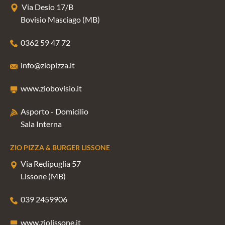
Via Desio 17/B
Bovisio Masciago (MB)
0362 59 47 72
info@ziopizza.it
www.ziobovisio.it
Asporto - Domicilio
Sala Interna
ZIO PIZZA & BURGER LISSONE
Via Redipuglia 57
Lissone (MB)
039 2459906
www.ziolissone.it