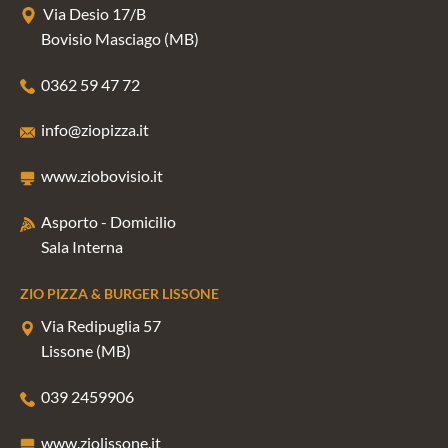
Via Desio 17/B
Bovisio Masciago (MB)
0362 59 47 72
info@ziopizza.it
www.ziobovisio.it
Asporto - Domicilio
Sala Interna
ZIO PIZZA & BURGER LISSONE
Via Redipuglia 57
Lissone (MB)
039 2459906
www.ziolissone.it