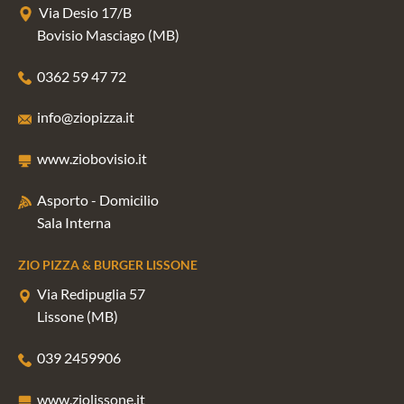
Via Desio 17/B
Bovisio Masciago (MB)
0362 59 47 72
info@ziopizza.it
www.ziobovisio.it
Asporto - Domicilio
Sala Interna
ZIO PIZZA & BURGER LISSONE
Via Redipuglia 57
Lissone (MB)
039 2459906
www.ziolissone.it