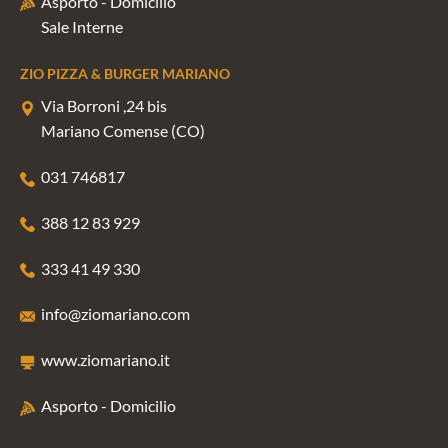
Asporto - Domicilio
Sale Interne
ZIO PIZZA & BURGER MARIANO
Via Borroni ,24 bis
Mariano Comense (CO)
031 746817
388 12 83 929
333 41 49 330
info@ziomariano.com
www.ziomariano.it
Asporto - Domicilio